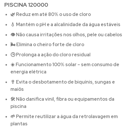
PISCINA 120000
🌿
Reduz em até 80% o uso de cloro
💧
Mantém o pH e a alcalinidade da água estáveis
👁️
Não causa irritações nos olhos, pele ou cabelos
🌬️
Elimina o cheiro forte de cloro
🕒
Prolonga a ação do cloro residual
☀️
Funcionamento 100% solar – sem consumo de
energia elétrica
👙
Evita o desbotamento de biquínis, sungas e
maiôs
🛠️
Não danifica vinil, fibra ou equipamentos da
piscina
🌱
Permite reutilizar a água da retrolavagem em
plantas