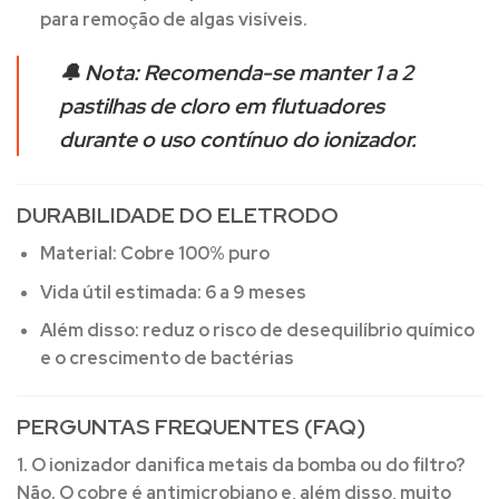
para remoção de algas visíveis.
🔔
Nota:
Recomenda-se manter
1 a 2
pastilhas de cloro em flutuadores
durante o uso contínuo do ionizador.
DURABILIDADE DO ELETRODO
Material:
Cobre 100% puro
Vida útil estimada:
6 a 9 meses
Além disso:
reduz o risco de desequilíbrio químico
e o crescimento de bactérias
PERGUNTAS FREQUENTES (FAQ)
1. O ionizador danifica metais da bomba ou do filtro?
Não. O cobre é antimicrobiano e, além disso, muito