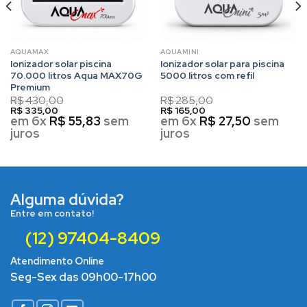
AQUAMAX
AQUAMINI
Ionizador solar piscina
Ionizador solar para piscina
70.000 litros Aqua MAX70G
5000 litros com refil
Premium
R$
430,00
R$
285,00
R$
335,00
R$
165,00
em 6x
R$
55,83
sem
em 6x
R$
27,50
sem
juros
juros
Alguma dúvida?
Entre em contato!
(12) 97404-8409
Atendimento Online
Seg-Sex das 09h00-17h00