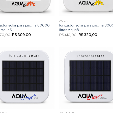
A
AQUA
zador solar para piscina 60000
Ionizador solar para piscina 80
os Aqua6
litros Aqua8
O
O
O
O
70,00
R$
309,00
R$
410,00
R$
320,00
preço
preço
preço
preço
original
atual
original
atual
era:
é:
era:
é:
R$ 370,00.
R$ 309,00.
R$ 410,00.
R$ 320,0