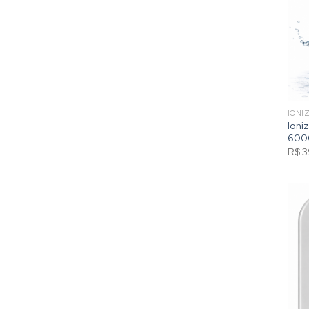
IONI
Ioni
6000
R$
3