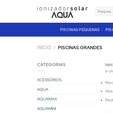
Skip
to
Pesquisar
por:
content
PISCINAS PEQUENAS
PIS
INÍCIO
/
PISCINAS GRANDES
CATEGORIAS
Ion
e cr
ACESSÓRIOS
Mode
AQUA
Alta
AQUAMAX
Redu
AQUAMINI