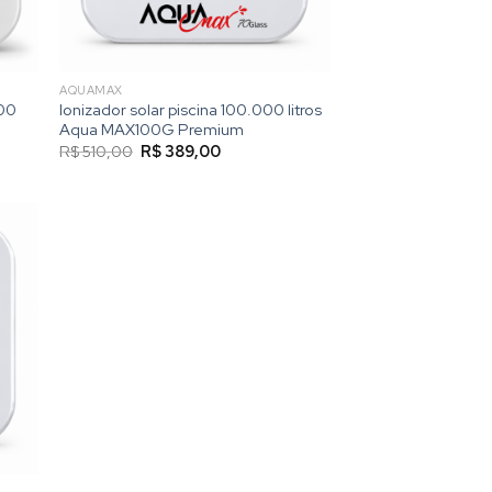
AQUAMAX
000
Ionizador solar piscina 100.000 litros
Aqua MAX100G Premium
O
O
R$
510,00
R$
389,00
preço
preço
original
atual
era:
é:
0.
R$ 510,00.
R$ 389,00.