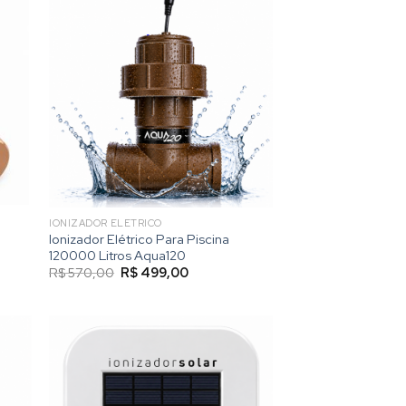
IONIZADOR ELETRICO
Ionizador Elétrico Para Piscina
120000 Litros Aqua120
O
O
R$
570,00
R$
499,00
preço
preço
original
atual
era:
é:
R$ 570,00.
R$ 499,00.