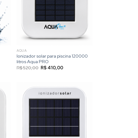
AQUA
Ionizador solar para piscina 120000
litros Aqua PRO
O
O
R$
520,00
R$
410,00
preço
preço
original
atual
era:
é:
0.
R$ 520,00.
R$ 410,00.