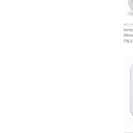
AQU
Ioni
litr
R$
3