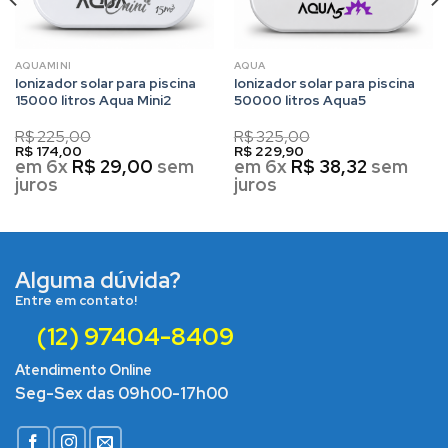
AQUAMINI
AQUA
Ionizador solar para piscina
Ionizador solar para piscina
15000 litros Aqua Mini2
50000 litros Aqua5
R$
225,00
R$
325,00
R$
174,00
R$
229,90
em 6x
R$
29,00
sem
em 6x
R$
38,32
sem
juros
juros
Alguma dúvida?
Entre em contato!
(12) 97404-8409
Atendimento Online
Seg-Sex das 09h00-17h00