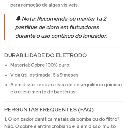
para remoção de algas visíveis.
🔔
Nota:
Recomenda-se manter
1 a 2
pastilhas de cloro em flutuadores
durante o uso contínuo do ionizador.
DURABILIDADE DO ELETRODO
Material:
Cobre 100% puro
Vida útil estimada:
6 a 9 meses
Além disso:
reduz o risco de desequilíbrio químico
e o crescimento de bactérias
PERGUNTAS FREQUENTES (FAQ)
1. O ionizador danifica metais da bomba ou do filtro?
Não. O cobre é antimicrobiano e, além disso, muito