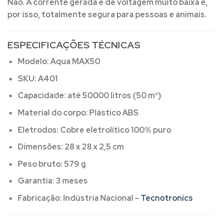
Não.
A corrente gerada é de voltagem muito baixa e,
por isso, totalmente segura para pessoas e animais.
ESPECIFICAÇÕES TÉCNICAS
Modelo:
Aqua MAX50
SKU:
A401
Capacidade:
até 50000 litros (50 m³)
Material do corpo:
Plástico ABS
Eletrodos:
Cobre eletrolítico 100% puro
Dimensões:
28 x 28 x 2,5 cm
Peso bruto:
579 g
Garantia:
3 meses
Fabricação:
Indústria Nacional –
Tecnotronics