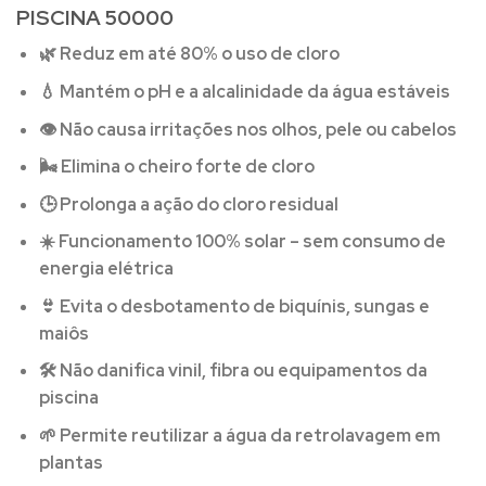
PISCINA 50000
🌿
Reduz em até 80% o uso de cloro
💧
Mantém o pH e a alcalinidade da água estáveis
👁️
Não causa irritações nos olhos, pele ou cabelos
🌬️
Elimina o cheiro forte de cloro
🕒
Prolonga a ação do cloro residual
☀️
Funcionamento 100% solar – sem consumo de
energia elétrica
👙
Evita o desbotamento de biquínis, sungas e
maiôs
🛠️
Não danifica vinil, fibra ou equipamentos da
piscina
🌱
Permite reutilizar a água da retrolavagem em
plantas