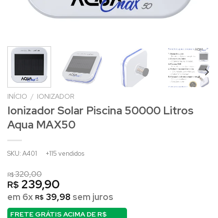
INÍCIO
/
IONIZADOR
Ionizador Solar Piscina 50000 Litros
Aqua MAX50
SKU: A401
+115 vendidos
320,00
R$
239,90
R$
em 6x
39,98
sem juros
R$
FRETE GRÁTIS ACIMA DE
R$