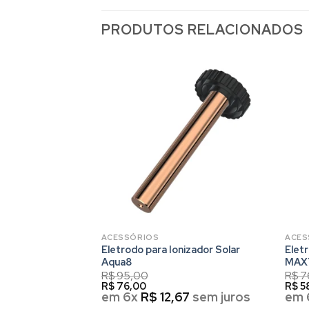
PRODUTOS RELACIONADOS
ICO
ACESSÓRIOS
ACES
o Para Piscina
Eletrodo para Ionizador Solar
Elet
qua120
Aqua8
MAX
R$
95,00
R$
7
R$
76,00
R$
5
7
sem juros
em 6x
R$
12,67
sem juros
em 