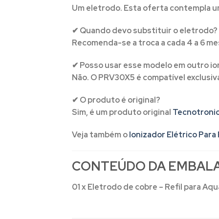
Um eletrodo. Esta oferta contempla u
✔ Quando devo substituir o eletrodo?
Recomenda-se a troca a cada 4 a 6 m
✔ Posso usar esse modelo em outro io
Não. O PRV30X5 é compatível exclusiva
✔ O produto é original?
Sim, é um produto original
Tecnotroni
Veja também o
Ionizador Elétrico Par
CONTEÚDO DA EMBAL
01 x Eletrodo de cobre – Refil para Aq