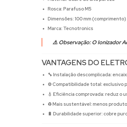
Rosca:
Parafuso M5
Dimensões:
100 mm (comprimento) x
Marca:
Tecnotronics
⚠️
Observação:
O Ionizador A
VANTAGENS DO ELETR
🔧
Instalação descomplicada:
encaix
⚙️
Compatibilidade total:
exclusivo 
💧
Eficiência comprovada:
reduz o u
♻️
Mais sustentável:
menos produtos 
🔋
Durabilidade superior:
cobre puro