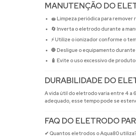
MANUTENÇÃO DO ELET
🧽 Limpeza periódica para remover 
🔄 Inverta o eletrodo durante a ma
⚡ Utilize o ionizador conforme o 
🛑 Desligue o equipamento durante
🧴 Evite o uso excessivo de produt
DURABILIDADE DO EL
A vida útil do eletrodo varia entre 4 
adequado, esse tempo pode se estend
FAQ DO ELETRODO PAR
✔ Quantos eletrodos o Aqua80 utiliza