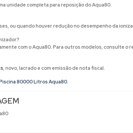
ma unidade completa para reposição do Aqua80.
eses, ou quando houver redução no desempenho da ioniza
nizador?
mente com o Aqua80. Para outros modelos, consulte o ref
cs
, novo, lacrado e com emissão de nota fiscal.
a Piscina 80000 Litros Aqua80
.
AGEM
ua80