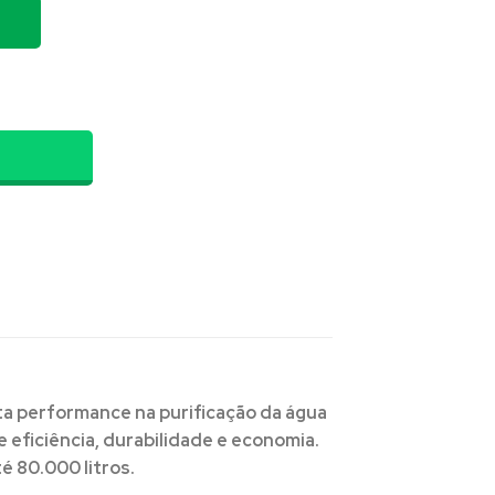
ico Aqua80 quantidade
alta performance na purificação da água
eficiência, durabilidade e economia.
té
80.000 litros
.