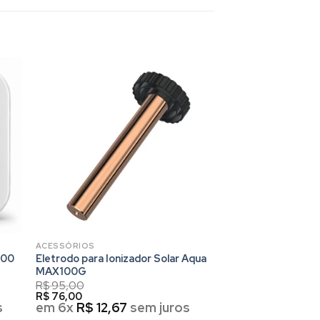
ACESSÓRIOS
000
Eletrodo para Ionizador Solar Aqua
MAX100G
R$
95,00
R$
76,00
s
em 6x
R$
12,67
sem juros