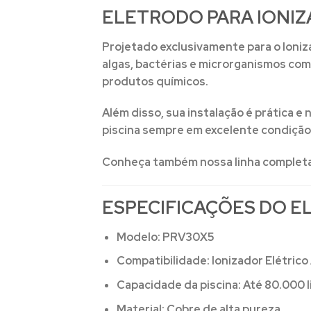
ELETRODO PARA IONIZ
Projetado exclusivamente para o
Ioniz
algas, bactérias e microrganismos com
produtos químicos.
Além disso, sua instalação é prática e
piscina sempre em excelente condição
Conheça também nossa linha complet
ESPECIFICAÇÕES DO E
Modelo:
PRV30X5
Compatibilidade:
Ionizador Elétric
Capacidade da piscina:
Até 80.000 l
Material:
Cobre de alta pureza