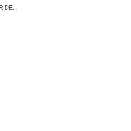
R DE…