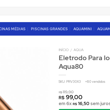
CINAS MÉDIAS
PISCINAS GRANDES
AQUAMINI
AQUA
INÍCIO
/
AQUA
Eletrodo Para Io
Aqua80
SKU: PRV30X3
+80 vendidos
119,90
R$
99,00
R$
em 6x
16,50
sem juro
R$