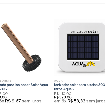
SÓRIOS
AQUA
rodo para Ionizador Solar Aqua
Ionizador solar para piscina 80
70G
litros Aqua8
6,00
R$
410,00
8,00
R$
320,00
6x
R$
9,67
sem juros
em 6x
R$
53,33
sem juro