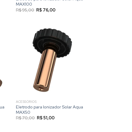
MAX100
O
O
R$
95,00
R$
76,00
preço
preço
original
atual
era:
é:
R$ 95,00.
R$ 76,00.
ACESSÓRIOS
qua
Eletrodo para Ionizador Solar Aqua
MAX50
O
O
R$
70,00
R$
51,00
preço
preço
original
atual
era:
é: