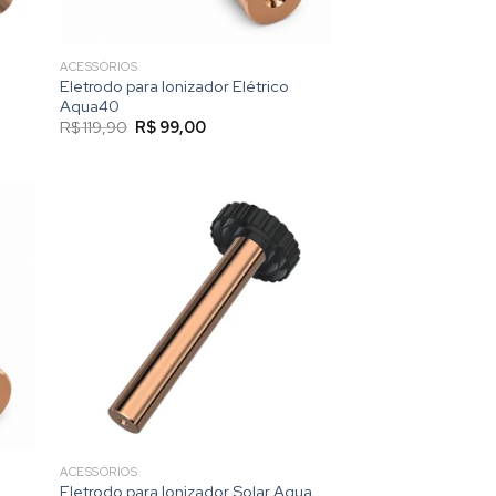
ACESSÓRIOS
Eletrodo para Ionizador Elétrico
Aqua40
O
O
R$
119,90
R$
99,00
preço
preço
original
atual
era:
é:
R$ 119,90.
R$ 99,00.
ACESSÓRIOS
Eletrodo para Ionizador Solar Aqua