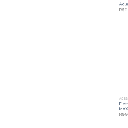
Aqu
R$
1
ACES
Elet
MAX
R$
9