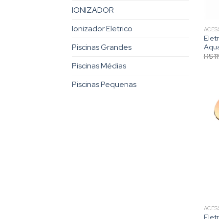
IONIZADOR
Ionizador Eletrico
ACES
Elet
Aqu
Piscinas Grandes
R$
1
Piscinas Médias
Piscinas Pequenas
ACES
Elet