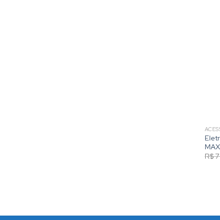
ACES
Elet
MAX
R$
7