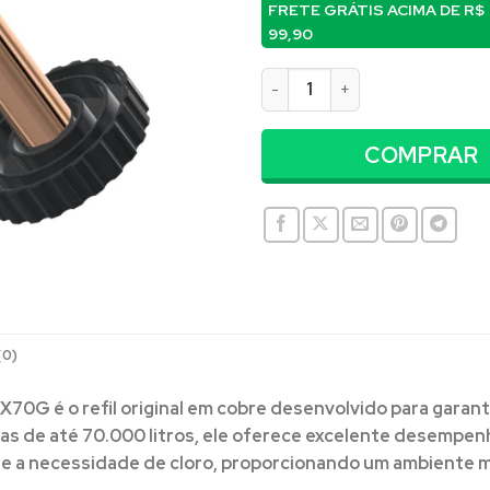
FRETE GRÁTIS ACIMA DE
R$
99,90
Eletrodo para Ionizador Sola
COMPRAR
(0)
MAX70G
é o refil original em cobre desenvolvido para garant
nas de até 70.000 litros
, ele oferece excelente desempenh
te a necessidade de cloro, proporcionando um ambiente m