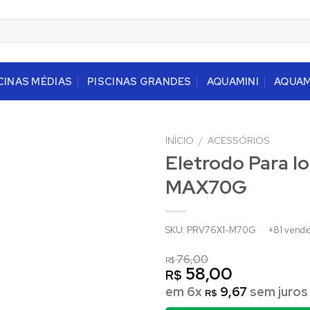
CINAS MÉDIAS
PISCINAS GRANDES
AQUAMINI
AQUA
INÍCIO
/
ACESSÓRIOS
Eletrodo Para I
MAX70G
SKU: PRV76X1-M70G
+81 vendi
76,00
R$
58,00
R$
em 6x
9,67
sem juros
R$