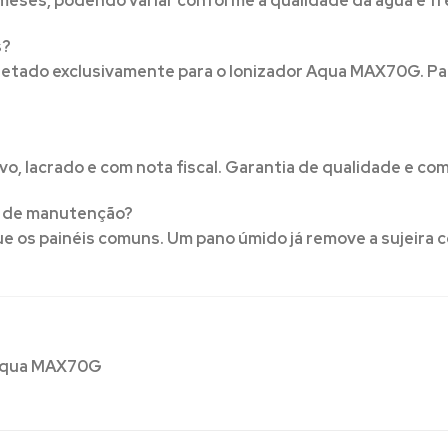
 meses, podendo variar conforme a qualidade da água e f
s?
etado exclusivamente para o Ionizador Aqua MAX70G. Pa
vo, lacrado e com nota fiscal. Garantia de qualidade e com
a de manutenção?
que os painéis comuns. Um pano úmido já remove a sujeira 
 Aqua MAX70G