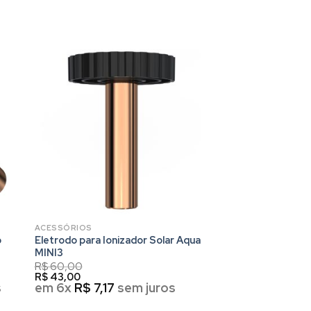
ACESSÓRIOS
o
Eletrodo para Ionizador Solar Aqua
MINI3
R$
60,00
R$
43,00
s
em 6x
R$
7,17
sem juros