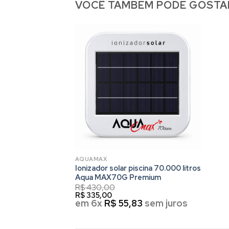
VOCÊ TAMBÉM PODE GOSTA
AQUAMAX
Ionizador solar piscina 70.000 litros
Aqua MAX70G Premium
R$
430,00
R$
335,00
em 6x
R$
55,83
sem juros