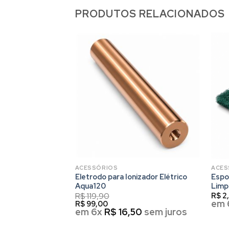
PRODUTOS RELACIONADOS
ACESSÓRIOS
ACES
izador Solar
Eletrodo para Ionizador Elétrico
Espo
Aqua120
Limp
R$
119,90
R$
2
em 
R$
99,00
5
sem juros
em 6x
R$
16,50
sem juros