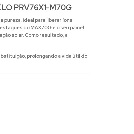
ELO PRV76X1-M70G
ta pureza
, ideal para liberar íons
s destaques do MAX70G é o seu
painel
tação solar. Como resultado, a
bstituição, prolongando a vida útil do