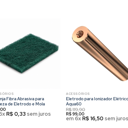
SÓRIOS
ACESSÓRIOS
nja Fibra Abrasiva para
Eletrodo para Ionizador Elétric
eza de Eletrodo e Mola
Aqua60
,00
R$
119,90
6x
R$
0,33
sem juros
R$
99,00
em 6x
R$
16,50
sem juro