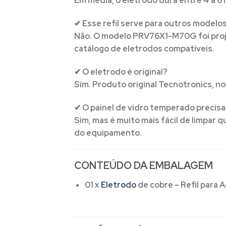
Em média, o eletrodo dura entre 4 a 6
✔ Esse refil serve para outros modelo
Não. O modelo PRV76X1-M70G foi proj
catálogo de eletrodos compatíveis.
✔ O eletrodo é original?
Sim. Produto original Tecnotronics, no
✔ O painel de vidro temperado precis
Sim, mas é muito mais fácil de limpar 
do equipamento.
CONTEÚDO DA EMBALAGEM
01 x
Eletrodo
de cobre – Refil para