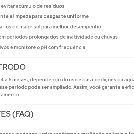
 evitar acúmulo de resíduos
rante a limpeza para desgaste uniforme
orários de maior sol para melhor desempenho
 em períodos prolongados de inatividade ou chuvas
ivos e monitore o pH com frequência
ETRODO
e
4 a 6 meses
, dependendo do uso e das condições da água
e período pode ser ampliado. Assim, você garante a efic
tamento.
ES (FAQ)