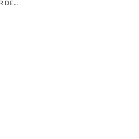
R DE…