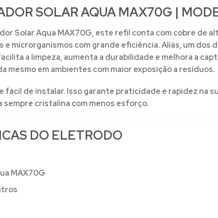
ADOR SOLAR AQUA MAX70G | MOD
ador Solar Aqua MAX70G
, este refil conta com
cobre de al
as e microrganismos com grande eficiência. Aliás, um do
facilita a limpeza, aumenta a durabilidade e melhora a cap
a mesmo em ambientes com maior exposição a resíduos.
ácil de instalar. Isso garante praticidade e rapidez na su
a sempre cristalina com menos esforço.
ICAS DO ELETRODO
Aqua MAX70G
itros