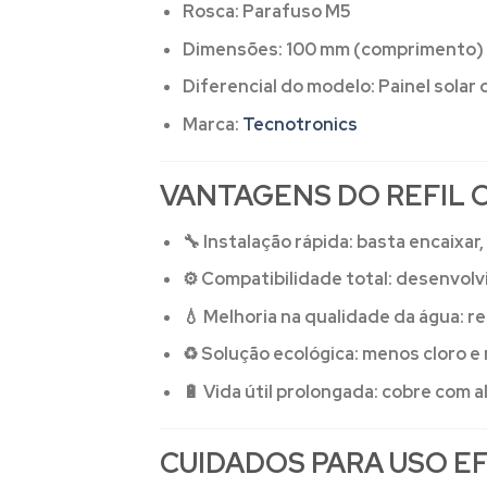
Rosca:
Parafuso M5
Dimensões:
100 mm (comprimento) x
Diferencial do modelo:
Painel solar 
Marca:
Tecnotronics
VANTAGENS DO REFIL 
🔧
Instalação rápida:
basta encaixar
⚙️
Compatibilidade total:
desenvolv
💧
Melhoria na qualidade da água:
re
♻️
Solução ecológica:
menos cloro e
🔋
Vida útil prolongada:
cobre com al
CUIDADOS PARA USO E