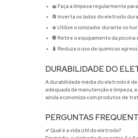
🧽 Faça a limpeza regularmente para
🔄 Inverta os lados do eletrodo du
☀️ Utilize o ionizador durante os h
🛑 Retire o equipamento da piscina
🧴 Reduza o uso de químicos agress
DURABILIDADE DO EL
A durabilidade média do eletrodo é d
adequada de manutenção e limpeza, ess
ainda economiza com produtos de tra
PERGUNTAS FREQUENT
✔ Qual é a vida útil do eletrodo?