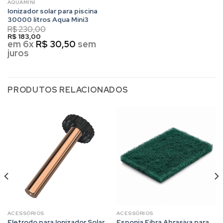
AQUAMINI
Ionizador solar para piscina
30000 litros Aqua Mini3
R$
230,00
R$
183,00
em 6x
R$
30,50
sem
juros
PRODUTOS RELACIONADOS
ACESSÓRIOS
ACESSÓRIOS
Eletrodo para Ionizador Solar
Esponja Fibra Abrasiva para