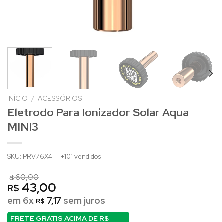
INÍCIO
/
ACESSÓRIOS
Eletrodo Para Ionizador Solar Aqua
MINI3
SKU: PRV76X4
+101 vendidos
60,00
R$
43,00
R$
em 6x
7,17
sem juros
R$
FRETE GRÁTIS ACIMA DE
R$