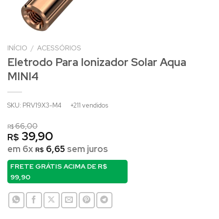
INÍCIO
/
ACESSÓRIOS
Eletrodo Para Ionizador Solar Aqua
MINI4
SKU: PRV19X3-M4
+211 vendidos
66,00
R$
39,90
R$
em 6x
6,65
sem juros
R$
FRETE GRÁTIS ACIMA DE
R$
99,90