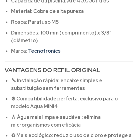
Capacidade da piscina:
Até 40.000 litros
Material:
Cobre de alta pureza
Rosca:
Parafuso M5
Dimensões:
100 mm (comprimento) x 3/8”
(diâmetro)
Marca:
Tecnotronics
VANTAGENS DO REFIL ORIGINAL
🔧
Instalação rápida:
encaixe simples e
substituição sem ferramentas
⚙️
Compatibilidade perfeita:
exclusivo para o
modelo Aqua MINI4
💧
Água mais limpa e saudável:
elimina
microrganismos com eficácia
♻️
Mais ecológico:
reduz o uso de cloro e protege a