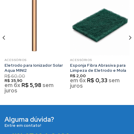
ACESSÓRIOS
ACESSÓRIOS
Eletrodo para Ionizador Solar
Esponja Fibra Abrasiva para
Aqua MINI2
Limpeza de Eletrodo e Mola
R$
60,00
R$
2,00
em 6x
R$
0,33
sem
R$
35,90
em 6x
R$
5,98
sem
juros
juros
Alguma dúvida?
Entre em contato!