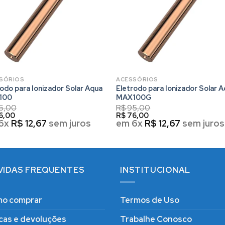
SÓRIOS
ACESSÓRIOS
rodo para Ionizador Solar Aqua
Eletrodo para Ionizador Solar 
100
MAX100G
5,00
R$
95,00
6,00
R$
76,00
6x
R$
12,67
sem juros
em 6x
R$
12,67
sem juros
VIDAS FREQUENTES
INSTITUCIONAL
o comprar
Termos de Uso
cas e devoluções
Trabalhe Conosco