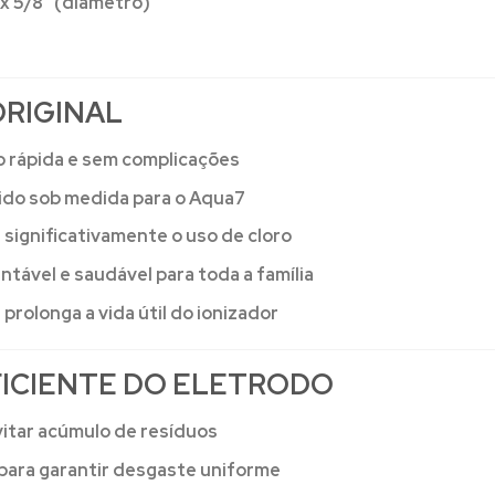
 5/8” (diâmetro)
ORIGINAL
o rápida e sem complicações
do sob medida para o Aqua7
significativamente o uso de cloro
tável e saudável para toda a família
prolonga a vida útil do ionizador
FICIENTE DO ELETRODO
vitar acúmulo de resíduos
 para garantir desgaste uniforme