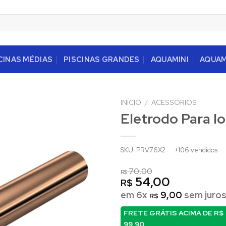
CINAS MÉDIAS
PISCINAS GRANDES
AQUAMINI
AQUA
INÍCIO
/
ACESSÓRIOS
Eletrodo Para I
SKU: PRV76X2
+106 vendidos
70,00
R$
54,00
R$
em 6x
9,00
sem juro
R$
FRETE GRÁTIS ACIMA DE
R$
99,90