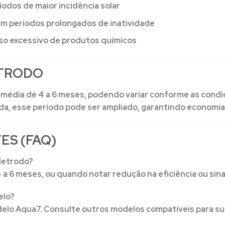
ríodos de maior incidência solar
m períodos prolongados de inatividade
uso excessivo de produtos químicos
ETRODO
l média de
4 a 6 meses
, podendo variar conforme as condi
, esse período pode ser ampliado, garantindo economia e
ES (FAQ)
letrodo?
a 6 meses, ou quando notar redução na eficiência ou sin
elo?
delo Aqua7. Consulte outros modelos compatíveis para s