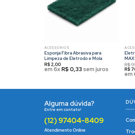
ACESSÓRIOS
ACES
nizador Solar Aqua
Esponja Fibra Abrasiva para
Elet
Limpeza de Eletrodo e Mola
MAX
R$
2,00
R$
9
em 6x
R$
0,33
sem juros
R$
7
2
sem juros
em 
DÚ
Alguma dúvida?
Entre em contato!
(12) 97404-8409
Com
Atendimento Online
Tro