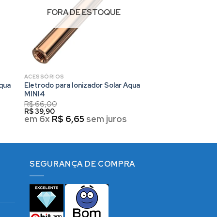
FORA DE ESTOQUE
ACESSÓRIOS
Aqua
Eletrodo para Ionizador Solar Aqua
MINI4
R$
66,00
R$
39,90
em 6x
R$
6,65
sem juros
SEGURANÇA DE COMPRA