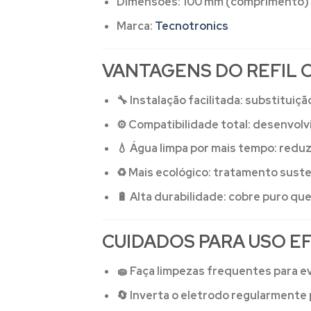
Dimensões:
100 mm (comprimento) x
Marca:
Tecnotronics
VANTAGENS DO REFIL 
🔧
Instalação facilitada:
substituiçã
⚙️
Compatibilidade total:
desenvolvi
💧
Água limpa por mais tempo:
reduz 
♻️
Mais ecológico:
tratamento susten
🔋
Alta durabilidade:
cobre puro que 
CUIDADOS PARA USO E
🧽 Faça limpezas frequentes para e
🔄 Inverta o eletrodo regularmente