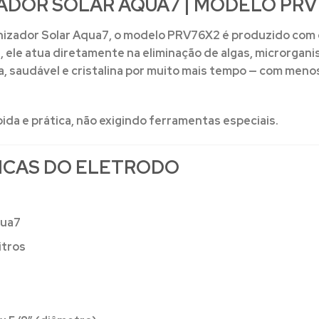
ADOR SOLAR AQUA7 | MODELO PRV
nizador Solar Aqua7
, o modelo PRV76X2 é produzido com
s, ele atua diretamente na eliminação de algas, microrgan
pa, saudável e cristalina por muito mais tempo — com me
ápida e prática, não exigindo ferramentas especiais.
ICAS DO ELETRODO
qua7
itros