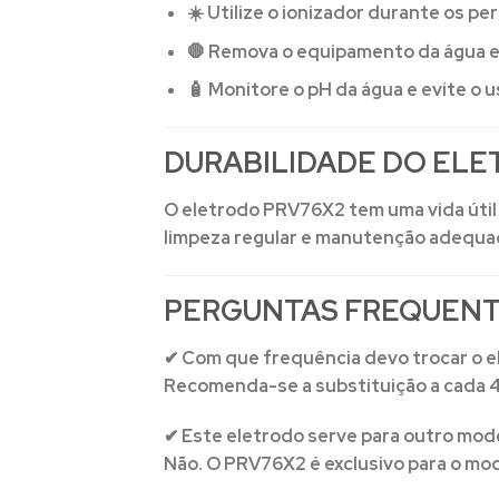
☀️ Utilize o ionizador durante os pe
🛑 Remova o equipamento da água e
🧴 Monitore o pH da água e evite o 
DURABILIDADE DO EL
O eletrodo PRV76X2 tem uma vida úti
limpeza regular e manutenção adequada
PERGUNTAS FREQUENT
✔ Com que frequência devo trocar o e
Recomenda-se a substituição a cada 4 
✔ Este eletrodo serve para outro mod
Não. O PRV76X2 é exclusivo para o mo