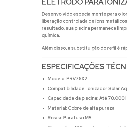
ELETRODO PARA IONIZ
Desenvolvido especialmente para o
Io
liberação controlada de íons metálico
resultado, sua piscina permanece lim
química.
Além disso, a substituição do refil é r
ESPECIFICAÇÕES TÉCN
Modelo:
PRV76X2
Compatibilidade:
Ionizador Solar A
Capacidade da piscina:
Até 70.000 l
Material:
Cobre de alta pureza
Rosca:
Parafuso M5