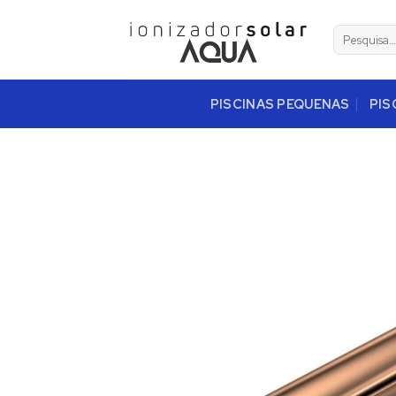
Skip
to
Pesquisar
por:
content
PISCINAS PEQUENAS
PIS