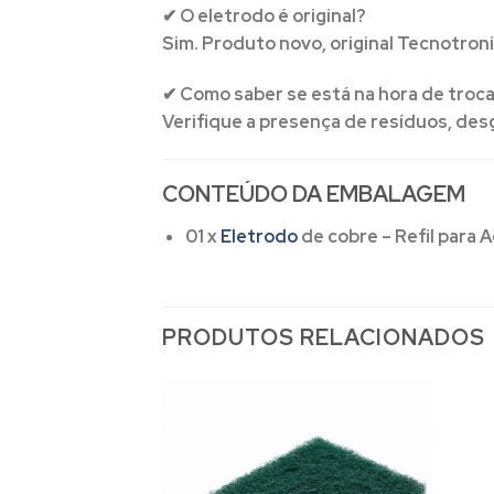
✔ O eletrodo é original?
Sim. Produto novo, original Tecnotroni
✔ Como saber se está na hora de troc
Verifique a presença de resíduos, des
CONTEÚDO DA EMBALAGEM
01 x
Eletrodo
de cobre – Refil para 
PRODUTOS RELACIONADOS